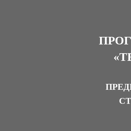
ПРО
«Т
ПРЕД
С